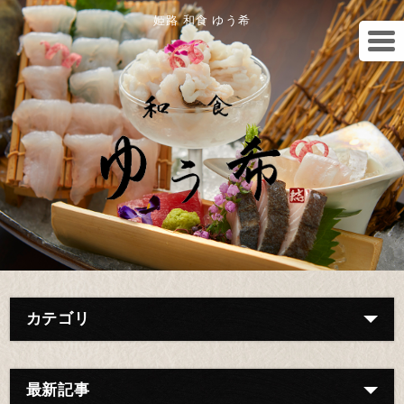
姫路 和食 ゆう希
カテゴリ
最新記事