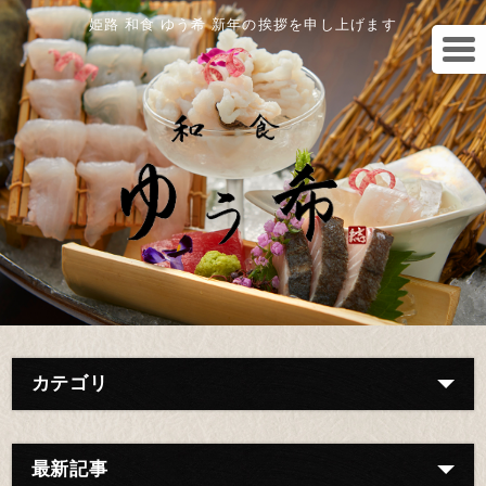
姫路 和食 ゆう希 新年の挨拶を申し上げます
カテゴリ
最新記事